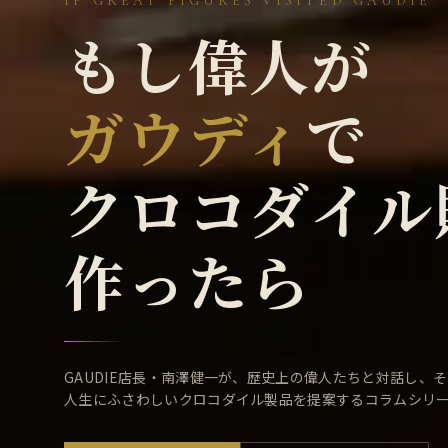
IF GREAT FIGURES VISITED GAUDIE
もし偉人が
ガウディ
で
クロコダイル
作ったら
GAUDIE店長・南澤健一が、歴史上の偉人たちと対話し、
人生にふさわしいクロコダイル製品を提案するコラムシリ