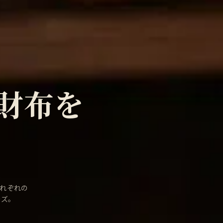
財布を
それぞれの
ーズ。