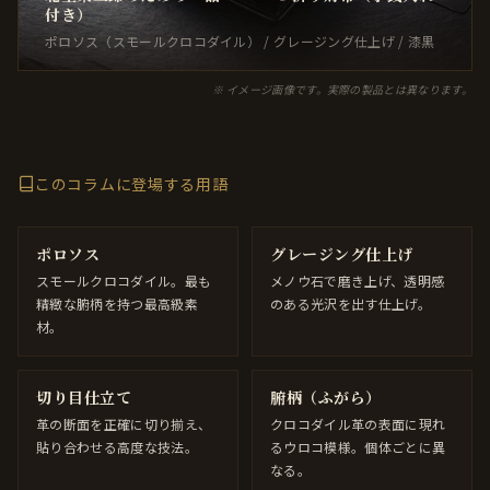
付き）
ポロソス（スモールクロコダイル） / グレージング仕上げ / 漆黒
※ イメージ画像です。実際の製品とは異なります。
このコラムに登場する用語
ポロソス
グレージング仕上げ
スモールクロコダイル。最も
メノウ石で磨き上げ、透明感
精緻な腑柄を持つ最高級素
のある光沢を出す仕上げ。
材。
切り目仕立て
腑柄（ふがら）
革の断面を正確に切り揃え、
クロコダイル革の表面に現れ
貼り合わせる高度な技法。
るウロコ模様。個体ごとに異
なる。