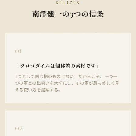
BELIEFS
南澤健一の3つの信条
01
「クロコダイルは個体差の素材です」
1つとして同じ柄のものはない。だからこそ、一つ一
つの革との出会いを大切にし、その革が最も美しく見
える使い方を提案する。
02