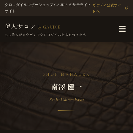
ガウディ公式サイ
クロコダイルレザーショップ GAUDIE のサテライト
トへ
サイト
偉人サロン
by GAUDIE
☰
もし偉人がガウディでクロコダイル財布を作ったら
SHOP MANAGER
南澤 健一
Kenichi Minamisawa